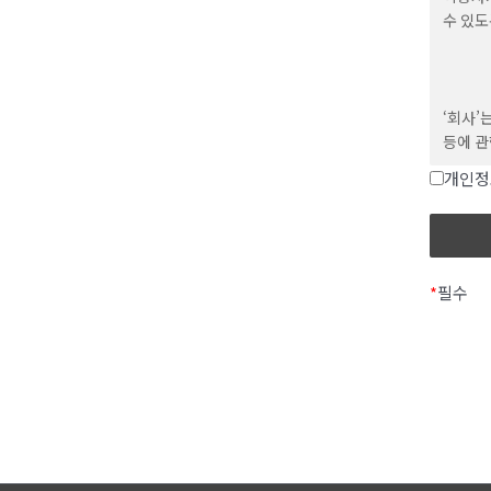
mail
수 있도
약관에 
사용의 
‘회사’
등에 관
제 3조 
개인정
이에 대
본 약관
화면을 
정보통
어떤 조
규정에 
하고 있
*
필수
또한 ‘
팝업 창
제 4조
사내에 
있도록 
이 약관
있습니
1. 회
본 방침
제공받으