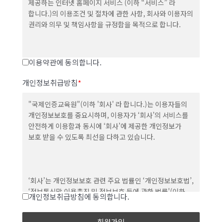
제공하는 인터넷 홈페이지 서비스 (이하 “서비스” 라
합니다.)의 이용조건 및 절차에 관한 사항, 회사와 이용자의
권리와 의무 및 책임사항을 규정함을 목적으로 합니다.
이용약관에 동의합니다.
제 2조 (약관의 효력과 개정)
개인정보취급방침
*
1. 회사는 귀하가 본 약관 내용에 동의하는 경우, 회사의
서비스 제공 행위 및 귀하의 서비스 사용 행위에 본 약관이
"국제인증교육원"(이하 '회사' 라 합니다.)는 이용자들의
우선적으로 적용됩니다.
개인정보보호를 중요시하며, 이용자가 ‘회사’의 서비스를
안전하게 이용함과 동시에 ‘회사’에 제공한 개인정보가
2. 회사는 본 약관을 사전 고지 없이 변경할 수 있고, 변경된
보호 받을 수 있도록 최선을 다하고 있습니다.
약관은 포털 내에 공지하거나 e-mail을 통해 회원에게
공지하며, 공지와 동시에 그 효력이 발생됩니다. 이용자가
변경된 약관에 동의하지 않는 경우, 이용자는 본인의
회원등록을 취소(회원탈퇴)할 수 있으며 계속 사용의
‘회사’는 개인정보보호 관련 주요 법률인 ‘개인정보보호법’,
경우는 약관 변경에 대한 동의로 간주됩니다.
‘정보통신망 이용촉진 및 정보보호 등에 관한 법률'(이하
개인정보취급방침에 동의합니다.
‘정보통신망법’이라 함) 및 기타 관련 법규를 준수하고
있습니다.