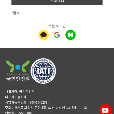
제 3조 (약관 외 준칙)
이에 대해 관련 법률에 의거하여 ‘개인정보처리방침’을
정하여 사내에 비치하고, 홈페이지 첫 화면을 포함한 모든
*
필수
본 약관에 명시되지 않은 사항은 전기통신기본법,
페이지 하단에 링크를 통하여 게시하며 이용자의 개인정보
전기통신사업법, 정보통신윤리위원회심의규정, 정보통신
보호를 위하여 어떤 조치를 취하고 있는지를 공개하여
소셜 로그인
윤리강령, 프로그램보호법 및 기타 관련 법령의 규정에
이용자가 언제나 용이하게 열람하고 확인 할 수 있도록
의합니다.
하고 있습니다.
또한 ‘회사’가 개인정보처리방침을 변경할 경우에는
변경일자를 포함한 제반 내용을 공지사항, 팝업 창 등을
제 4조 (용어의 정의)
통해 홈페이지에 공지하여 접속한 이용자가 쉽게 확인 할
수 있도록 하고 있으며, 사내에 변경된 내용을 게시하고
이 약관에서 사용하는 용어의 정의는 다음과 같습니다.
비치하여 방문 고객들이 언제나 쉽게 변경 된 내용을
확인할 수 있도록 적절한 조치를 취하고 있습니다. ‘회사’의
1. 회원 : 서비스에 개인정보를 제공하여 회원등록을 한
개인정보처리방침은 다음과 같은 내용을 담고 있습니다.
자로서, 서비스의 정보를 지속적으로 제공받으며, 이용할
수 있는 자를 말합니다.
본 방침은부터 2022년 10월 1일부터 시행됩니다.
사업자명: 국민안전원
대표자 : 음희화
2. 이용자 : 본 약관에 따라 회사가 제공하는 서비스를 받는
사업자등록번호 : 568-86-02584
회원 및 비회원을 말합니다.
주소 : 경기도 화성시 동탄대로 677-12 효성 ICT 타워 801호
연락처 : 1566-9802
1. 개인정보의 처리 목적