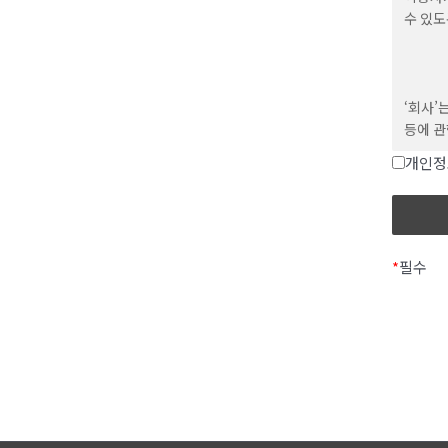
mail
수 있도
약관에 
사용의 
‘회사’
등에 관
제 3조 
개인정
이에 대
본 약관
화면을 
정보통
어떤 조
규정에 
하고 있
*
필수
또한 ‘
팝업 창
제 4조
사내에 
있도록 
이 약관
있습니
1. 회
본 방침
제공받으