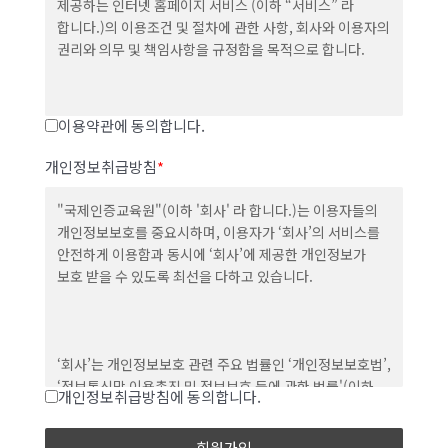
제공하는 인터넷 홈페이지 서비스 (이하 “서비스” 라
합니다.)의 이용조건 및 절차에 관한 사항, 회사와 이용자의
권리와 의무 및 책임사항을 규정함을 목적으로 합니다.
이용약관에 동의합니다.
제 2조 (약관의 효력과 개정)
개인정보취급방침
*
1. 회사는 귀하가 본 약관 내용에 동의하는 경우, 회사의
서비스 제공 행위 및 귀하의 서비스 사용 행위에 본 약관이
"국제인증교육원"(이하 '회사' 라 합니다.)는 이용자들의
우선적으로 적용됩니다.
개인정보보호를 중요시하며, 이용자가 ‘회사’의 서비스를
안전하게 이용함과 동시에 ‘회사’에 제공한 개인정보가
2. 회사는 본 약관을 사전 고지 없이 변경할 수 있고, 변경된
보호 받을 수 있도록 최선을 다하고 있습니다.
약관은 포털 내에 공지하거나 e-mail을 통해 회원에게
공지하며, 공지와 동시에 그 효력이 발생됩니다. 이용자가
변경된 약관에 동의하지 않는 경우, 이용자는 본인의
회원등록을 취소(회원탈퇴)할 수 있으며 계속 사용의
‘회사’는 개인정보보호 관련 주요 법률인 ‘개인정보보호법’,
경우는 약관 변경에 대한 동의로 간주됩니다.
‘정보통신망 이용촉진 및 정보보호 등에 관한 법률'(이하
개인정보취급방침에 동의합니다.
‘정보통신망법’이라 함) 및 기타 관련 법규를 준수하고
있습니다.