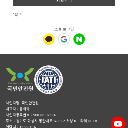
제 3조 (약관 외 준칙)
이에 대해 관련 법률에 의거하여 ‘개인정보처리방침’을
정하여 사내에 비치하고, 홈페이지 첫 화면을 포함한 모든
*
필수
본 약관에 명시되지 않은 사항은 전기통신기본법,
페이지 하단에 링크를 통하여 게시하며 이용자의 개인정보
전기통신사업법, 정보통신윤리위원회심의규정, 정보통신
보호를 위하여 어떤 조치를 취하고 있는지를 공개하여
소셜 로그인
윤리강령, 프로그램보호법 및 기타 관련 법령의 규정에
이용자가 언제나 용이하게 열람하고 확인 할 수 있도록
의합니다.
하고 있습니다.
또한 ‘회사’가 개인정보처리방침을 변경할 경우에는
변경일자를 포함한 제반 내용을 공지사항, 팝업 창 등을
제 4조 (용어의 정의)
통해 홈페이지에 공지하여 접속한 이용자가 쉽게 확인 할
수 있도록 하고 있으며, 사내에 변경된 내용을 게시하고
이 약관에서 사용하는 용어의 정의는 다음과 같습니다.
비치하여 방문 고객들이 언제나 쉽게 변경 된 내용을
확인할 수 있도록 적절한 조치를 취하고 있습니다. ‘회사’의
1. 회원 : 서비스에 개인정보를 제공하여 회원등록을 한
개인정보처리방침은 다음과 같은 내용을 담고 있습니다.
자로서, 서비스의 정보를 지속적으로 제공받으며, 이용할
수 있는 자를 말합니다.
본 방침은부터 2022년 10월 1일부터 시행됩니다.
사업자명: 국민안전원
대표자 : 음희화
2. 이용자 : 본 약관에 따라 회사가 제공하는 서비스를 받는
사업자등록번호 : 568-86-02584
회원 및 비회원을 말합니다.
주소 : 경기도 화성시 동탄대로 677-12 효성 ICT 타워 801호
연락처 : 1566-9802
1. 개인정보의 처리 목적