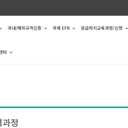
국내/해외규격인증
국제 EFR
응급처치교육과정/신청
 센터
격과정