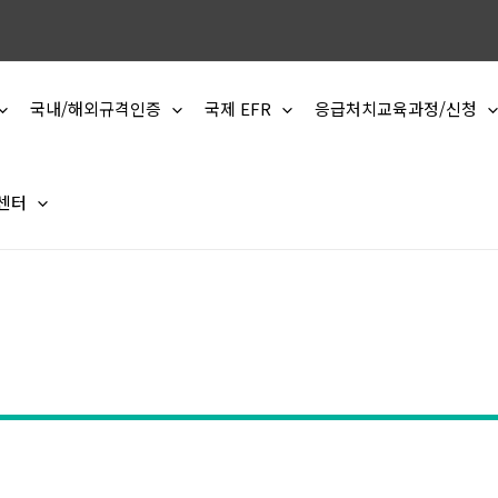
국내/해외규격인증
국제 EFR
응급처치교육과정/신청
 센터