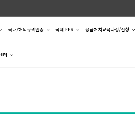
국내/해외규격인증
국제 EFR
응급처치교육과정/신청
 센터