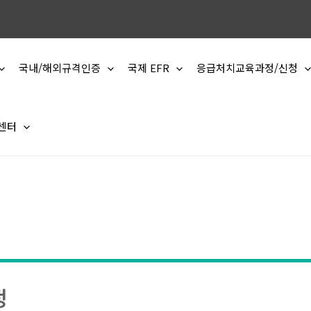
국내/해외규격인증
국제 EFR
응급처치교육과정/신청
 센터
정