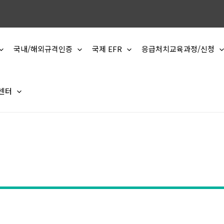
국내/해외규격인증
국제 EFR
응급처치교육과정/신청
 센터