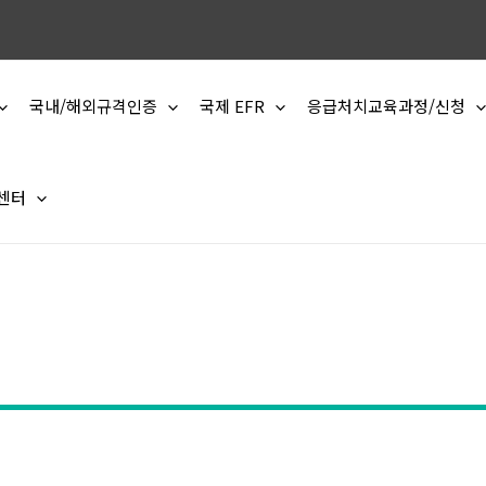
국내/해외규격인증
국제 EFR
응급처치교육과정/신청
 센터