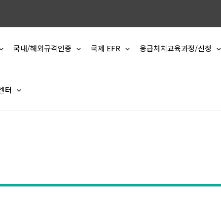
국내/해외규격인증
국제 EFR
응급처치교육과정/신청
 센터
정