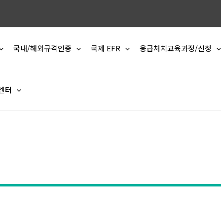
국내/해외규격인증
국제 EFR
응급처치교육과정/신청
 센터