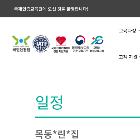
국제인증교육원에 오신 것을 환영합니다!
교육과정
고객 지원
일정
목동*린*집